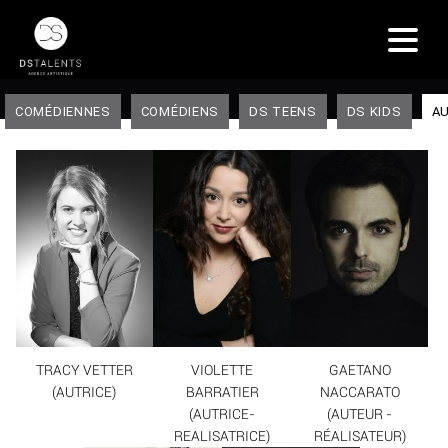
COMÉDIENNES
COMÉDIENS
DS TEENS
DS KIDS
AU
TRACY VETTER
VIOLETTE
GAETANO
(AUTRICE)
BARRATIER
NACCARATO
(AUTRICE-
(AUTEUR -
REALISATRICE)
RÉALISATEUR)